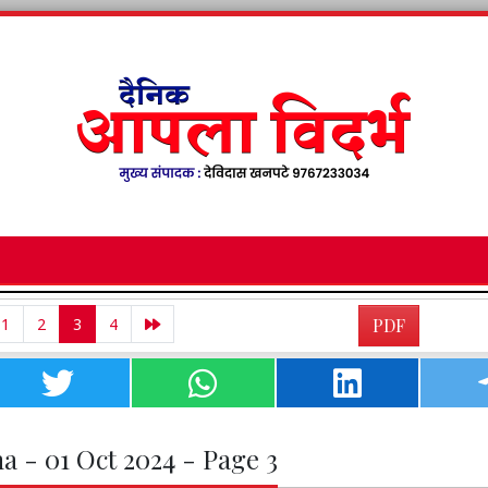
1
2
3
4
PDF
a - 01 Oct 2024 - Page 3