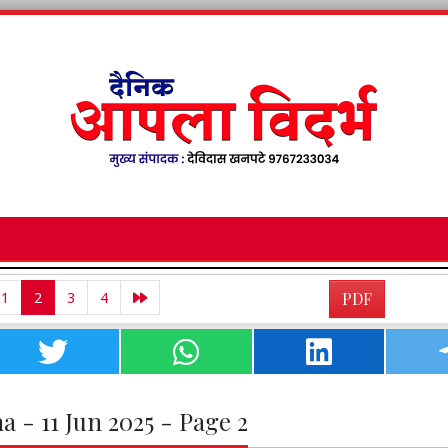
1
2
3
4
PDF
a - 11 Jun 2025 - Page 2