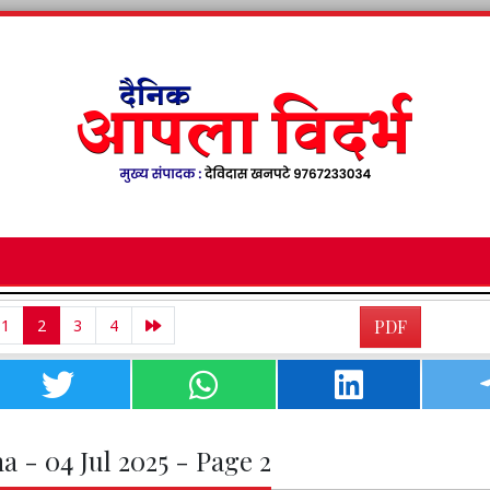
1
2
3
4
PDF
a - 04 Jul 2025 - Page 2