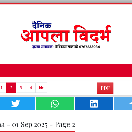
1
2
3
4
PDF
a - 01 Sep 2025 - Page 2