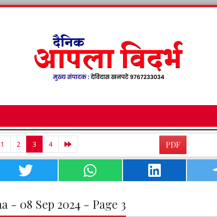
1
2
3
4
PDF
a - 08 Sep 2024 - Page 3